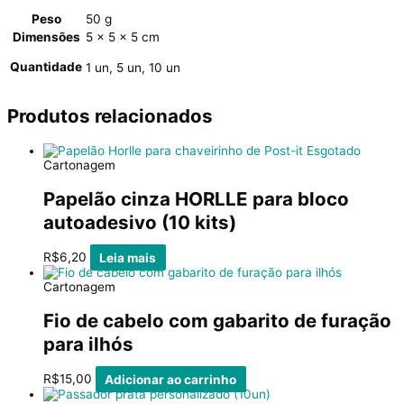
Peso
50 g
Dimensões
5 × 5 × 5 cm
Quantidade
1 un, 5 un, 10 un
Produtos relacionados
Esgotado
Cartonagem
Papelão cinza HORLLE para bloco
autoadesivo (10 kits)
R$
6,20
Leia mais
Cartonagem
Fio de cabelo com gabarito de furação
para ilhós
R$
15,00
Adicionar ao carrinho