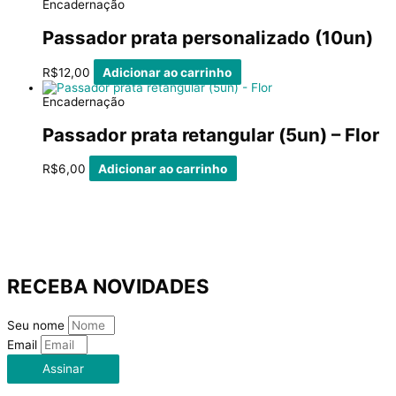
Encadernação
Passador prata personalizado (10un)
R$
12,00
Adicionar ao carrinho
Encadernação
Passador prata retangular (5un) – Flor
R$
6,00
Adicionar ao carrinho
RECEBA NOVIDADES
Seu nome
Email
Assinar