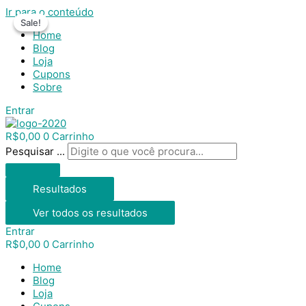
Ir para o conteúdo
Sale!
Sale!
Home
Blog
Loja
Cupons
Sobre
Entrar
R$
0,00
0
Carrinho
Pesquisar ...
Resultados
Ver todos os resultados
Entrar
R$
0,00
0
Carrinho
Home
Blog
Loja