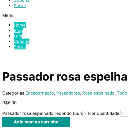
Cupons
Sobre
Menu
Home
Blog
Loja
Cupons
Sobre
Passador rosa espelha
Categorias
Encadernação
,
Passadores
,
Rosa espelhado
,
Todo
R$
6,00
Passador rosa espelhado redondo (5un) - Flor quantidade
Adicionar ao carrinho