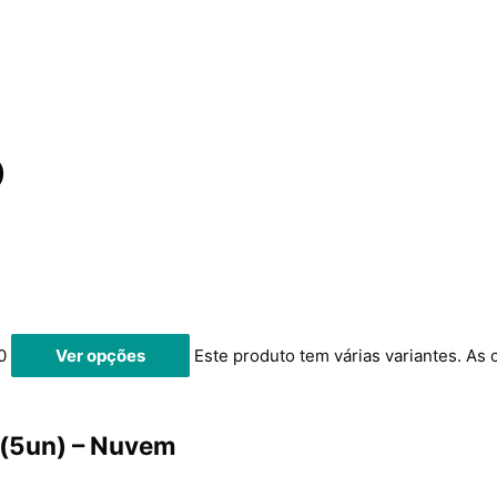
)
0
Ver opções
Este produto tem várias variantes. As
 (5un) – Nuvem