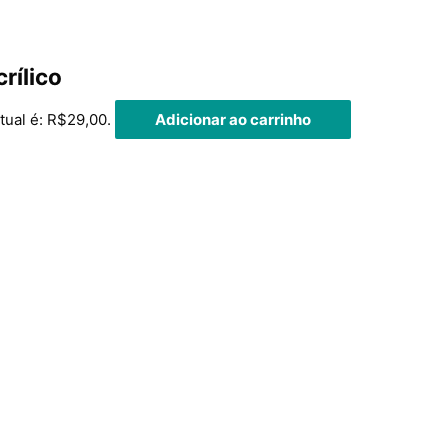
rílico
tual é: R$29,00.
Adicionar ao carrinho