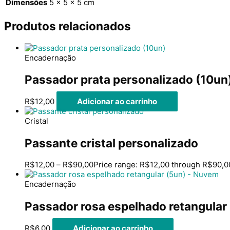
Dimensões
5 × 5 × 5 cm
Produtos relacionados
Encadernação
Passador prata personalizado (10un
R$
12,00
Adicionar ao carrinho
Cristal
Passante cristal personalizado
R$
12,00
–
R$
90,00
Price range: R$12,00 through R$90,0
Encadernação
Passador rosa espelhado retangular
R$
6,00
Adicionar ao carrinho