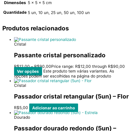
Dimensões
5 × 5 × 5 cm
Quantidade
5 un, 10 un, 25 un, 50 un, 100 un
Produtos relacionados
Cristal
Passante cristal personalizado
R$
12,00
–
R$
90,00
Price range: R$12,00 through R$90,00
Ver opções
Este produto tem várias variantes. As
opções podem ser escolhidas na página do produto
Cristal
Passador cristal retangular (5un) – Flor
R$
5,00
Adicionar ao carrinho
Dourado
Passador dourado redondo (5un) –