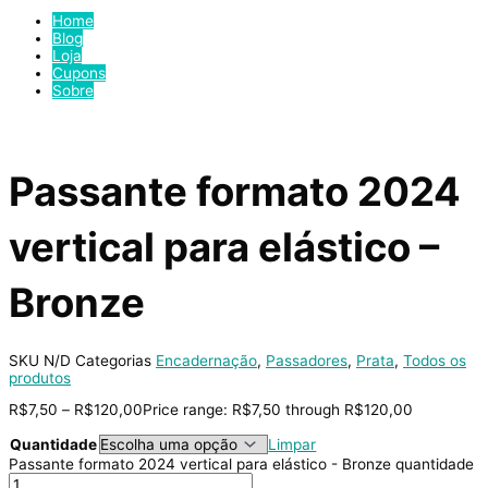
Home
Blog
Loja
Cupons
Sobre
Passante formato 2024
vertical para elástico –
Bronze
SKU
N/D
Categorias
Encadernação
,
Passadores
,
Prata
,
Todos os
produtos
R$
7,50
–
R$
120,00
Price range: R$7,50 through R$120,00
Quantidade
Limpar
Passante formato 2024 vertical para elástico - Bronze quantidade