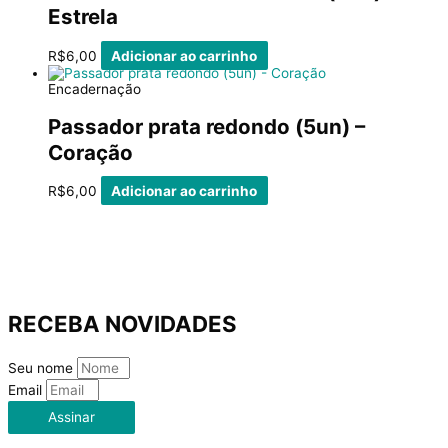
Estrela
R$
6,00
Adicionar ao carrinho
Encadernação
Passador prata redondo (5un) –
Coração
R$
6,00
Adicionar ao carrinho
RECEBA NOVIDADES
Seu nome
Email
Assinar