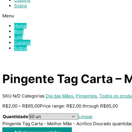
Cupons
Sobre
Menu
Home
Blog
Loja
Cupons
Sobre
Pingente Tag Carta – 
SKU
N/D
Categorias
Dia das Mães
,
Pingentes
,
Todos os produ
R$
2,00
–
R$
65,00
Price range: R$2,00 through R$65,00
Quantidade
Limpar
Pingente Tag Carta - Melhor Mãe - Acrílico Dourado quantida