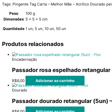
Tags: Pingente Tag Carta – Melhor Mãe – Acrílico Dourado 
Peso
100 g
Dimensões
5 × 5 × 5 cm
Quantidade
1 un, 5 un, 10 un, 50 un
Produtos relacionados
Encadernação
Passador rosa espelhado retangular 
R$
6,00
Adicionar ao carrinho
Dourado
Passador dourado retangular (5un) –
R$
6,00
Adicionar ao carrinho