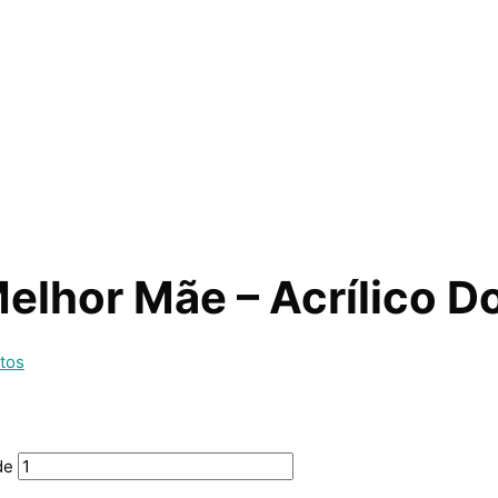
Melhor Mãe – Acrílico D
tos
de